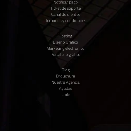
Notificar pago
Ticket de soporte
Canal de clientes
Términos y condiciones
Hosting
Diseño Gráfico
Claudio IA
Marketing electrónico
● Vendedor virtual · En línea
Portafolio gráfico
Blog
Brouchure
Nuestra Agencia
Ayudas
Para comenzar, cuéntanos tu nombre y tu WhatsApp 📱 Te enviaremos
un código para verificarlo.
Chile
Ventas
Matias Seguel
Claudio IA