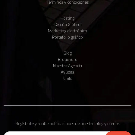
Términos y condiciones
Hosting
Diseño Gráfico
Claudio IA
Marketing electrónico
● Vendedor virtual · En línea
Portafolio gráfico
Blog
Brouchure
Nuestra Agencia
Ayudas
Para comenzar, cuéntanos tu nombre y tu WhatsApp 📱 Te enviaremos
Chile
un código para verificarlo.
Ventas
Matias Seguel
Claudio IA
Vendedor virtual
Enviar código por WhatsApp
Regístrate y recibe notificaciones de nuestro blog y ofertas
Soporte Técnico