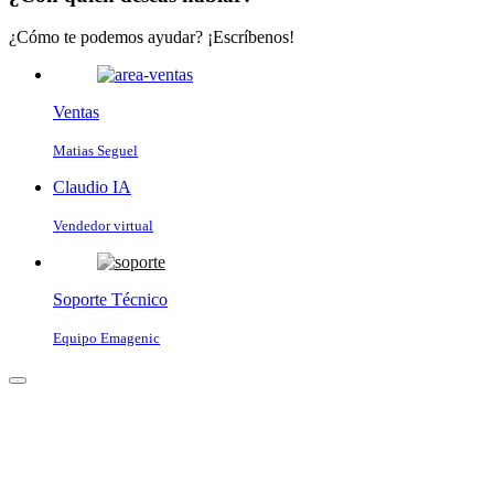
¿Cómo te podemos ayudar? ¡Escríbenos!
Ventas
Matias Seguel
Claudio IA
Vendedor virtual
Soporte Técnico
Equipo Emagenic
Claudio IA
● Vendedor virtual · En línea
Para comenzar, cuéntanos tu nombre y tu WhatsApp 📱 Te enviaremos 
Enviar c