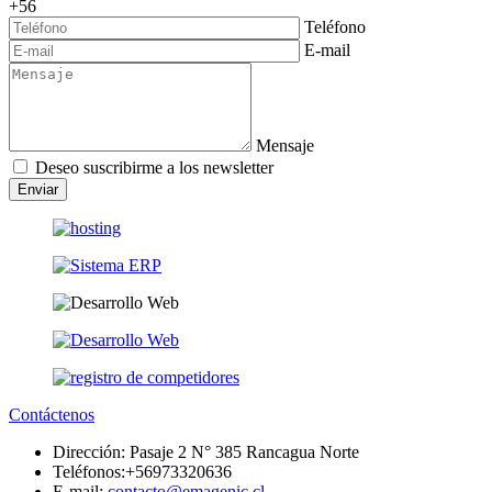
+56
Teléfono
E-mail
Mensaje
Deseo suscribirme a los newsletter
Enviar
Contáctenos
Dirección:
Pasaje 2 N° 385 Rancagua Norte
Teléfonos:
+56973320636
E-mail:
contacto@emagenic.cl