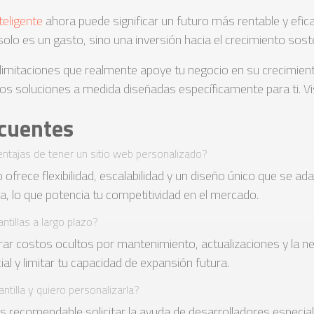
teligente
ahora puede significar un futuro más rentable y efi
olo es un gasto, sino una inversión hacia el crecimiento sost
n limitaciones que realmente apoye tu negocio en su crecimien
soluciones a medida diseñadas específicamente para ti. Vis
cuentes
ventajas de tener un sitio web personalizado?
 ofrece flexibilidad, escalabilidad y un diseño único que se a
, lo que potencia tu competitividad en el mercado.
ntillas a largo plazo?
rar costos ocultos por mantenimiento, actualizaciones y la ne
ial y limitar tu capacidad de expansión futura.
ntilla y quiero personalizarla?
a, es recomendable solicitar la ayuda de desarrolladores espec