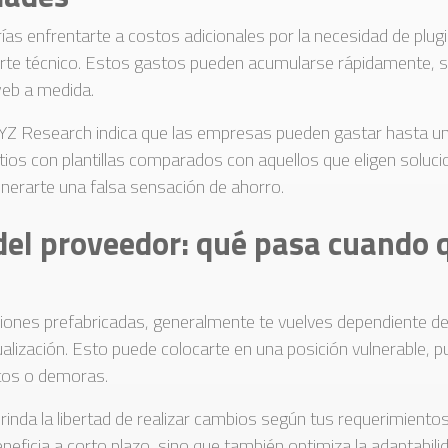
drías enfrentarte a costos adicionales por la necesidad de plug
rte técnico. Estos gastos pueden acumularse rápidamente, su
web a medida.
XYZ Research indica que las empresas pueden gastar hasta 
ios con plantillas comparados con aquellos que eligen soluci
nerarte una falsa sensación de ahorro.
el proveedor: qué pasa cuando 
iones prefabricadas, generalmente te vuelves dependiente de
ualización. Esto puede colocarte en una posición vulnerable, 
tos o demoras.
rinda la libertad de realizar cambios según tus requerimientos
beneficia a corto plazo, sino que también optimiza la adaptabilid