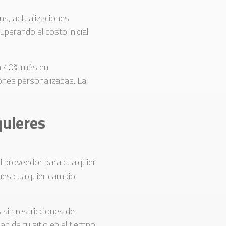
ins, actualizaciones
perando el costo inicial
un 40% más en
ones personalizadas. La
quieres
l proveedor para cualquier
pues cualquier cambio
 sin restricciones de
ad de tu sitio en el tiempo.