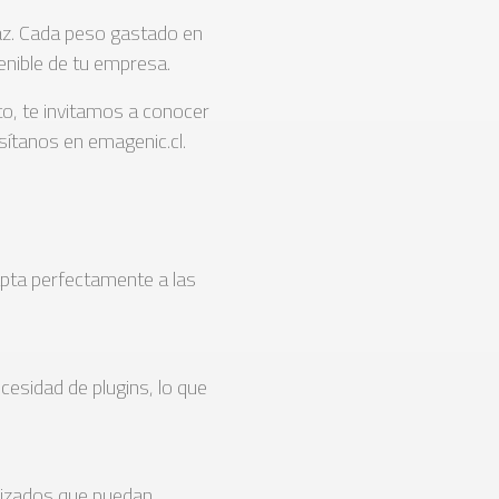
caz. Cada peso gastado en
enible de tu empresa.
to, te invitamos a conocer
ítanos en emagenic.cl.
dapta perfectamente a las
cesidad de plugins, lo que
ializados que puedan