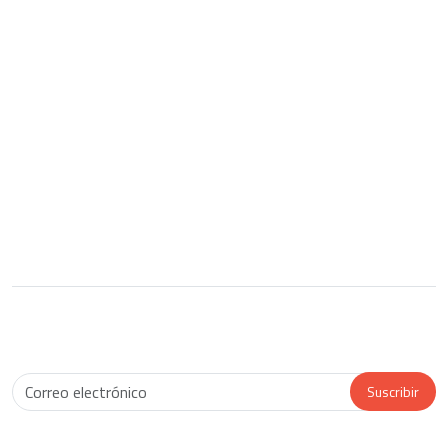
Diseño Gráfico
Marketing electrónico
Portafolio gráfico
Blog
Brouchure
Nuestra Agencia
Ayudas
Chile
Regístrate y recibe notificaciones de nuestro blog y ofertas
Suscribir