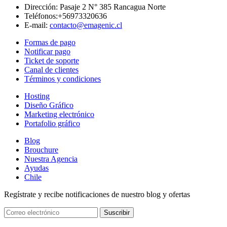
Dirección:
Pasaje 2 N° 385 Rancagua Norte
Teléfonos:
+56973320636
E-mail:
contacto@emagenic.cl
Formas de pago
Notificar pago
Ticket de soporte
Canal de clientes
Términos y condiciones
Hosting
Diseño Gráfico
Marketing electrónico
Portafolio gráfico
Blog
Brouchure
Nuestra Agencia
Ayudas
Chile
Regístrate y recibe notificaciones de nuestro blog y ofertas
Suscribir