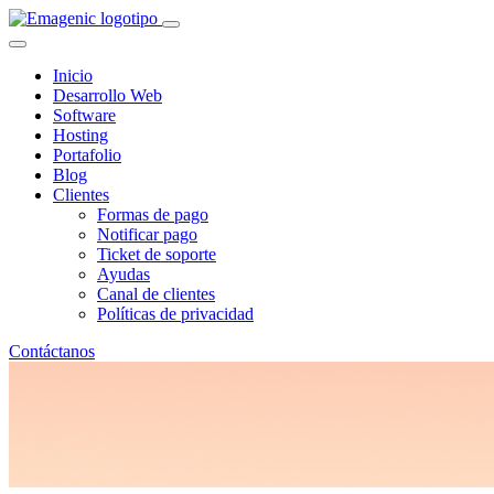
Inicio
Desarrollo Web
Software
Hosting
Portafolio
Blog
Clientes
Formas de pago
Notificar pago
Ticket de soporte
Ayudas
Canal de clientes
Políticas de privacidad
Contáctanos
Gen Z: 5 estrategias para conquis
Publicado el: 23-05-2022