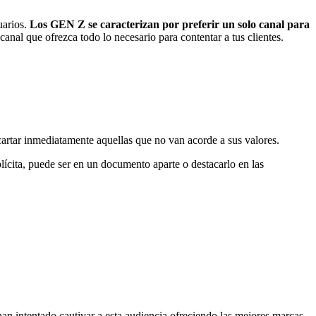
uarios.
Los GEN Z se caracterizan por preferir un solo canal para
 canal que ofrezca todo lo necesario para contentar a tus clientes.
cartar inmediatamente aquellas que no van acorde a sus valores.
lícita, puede ser en un documento aparte o destacarlo en las
han intentado cautivar a esta audiencia ofreciendo las mejores marcas