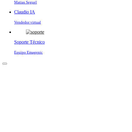
Matias Seguel
Claudio IA
Vendedor virtual
Soporte Técnico
Equipo Emagenic
Claudio IA
● Vendedor virtual · En línea
Para comenzar, cuéntanos tu nombre y tu WhatsApp 📱 Te
enviaremos un código para verificarlo.
Enviar código por WhatsApp