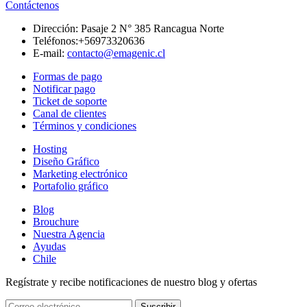
Contáctenos
Dirección:
Pasaje 2 N° 385 Rancagua Norte
Teléfonos:
+56973320636
E-mail:
contacto@emagenic.cl
Formas de pago
Notificar pago
Ticket de soporte
Canal de clientes
Términos y condiciones
Hosting
Diseño Gráfico
Marketing electrónico
Portafolio gráfico
Blog
Brouchure
Nuestra Agencia
Ayudas
Chile
Regístrate y recibe notificaciones de nuestro blog y ofertas
Suscribir