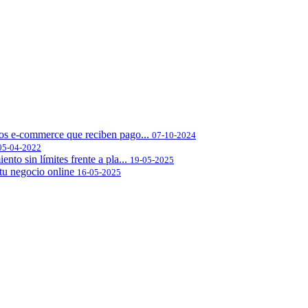
los e-commerce que reciben pago...
07-10-2024
05-04-2022
to sin límites frente a pla...
19-05-2025
u negocio online
16-05-2025