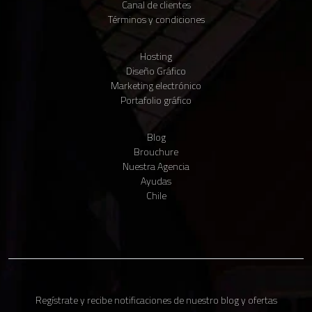
Canal de clientes
Términos y condiciones
Hosting
Diseño Gráfico
Claudio IA
Marketing electrónico
● Vendedor virtual · En línea
Portafolio gráfico
Blog
Brouchure
Nuestra Agencia
Ayudas
Para comenzar, cuéntanos tu nombre y tu WhatsApp 📱 Te enviaremos
un código para verificarlo.
Chile
Ventas
Matias Seguel
Claudio IA
Vendedor virtual
Enviar código por WhatsApp
Regístrate y recibe notificaciones de nuestro blog y ofertas