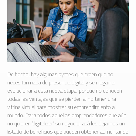
De hecho, hay algunas pymes que creen que no
necesitan nada de presencia digital y se niegan a
evolucionar a esta nueva etapa, porque no conocen
todas las ventajas que se pierden al no tener una
vitrina virtual para mostrar su emprendimiento al
mundo. Para todos aquellos emprendedores que aún
no quieren ‘digitalizar’ su negocio, acá les dejamos un
listado de beneficios que pueden obtener aumentando