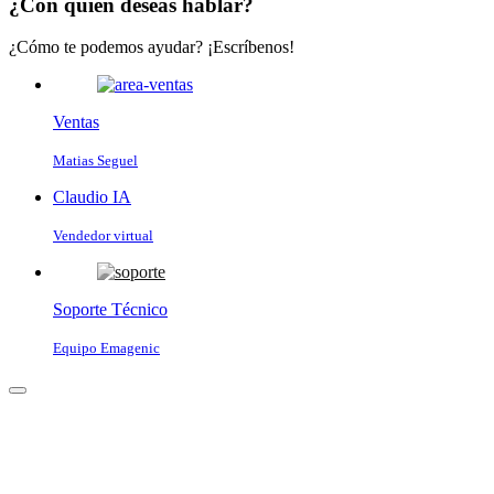
¿Con quién deseas hablar?
¿Cómo te podemos ayudar? ¡Escríbenos!
Ventas
Matias Seguel
Claudio IA
Vendedor virtual
Soporte Técnico
Equipo Emagenic
Claudio IA
● Vendedor virtual · En línea
Para comenzar, cuéntanos tu nombre y tu WhatsApp 📱 Te
enviaremos un código para verificarlo.