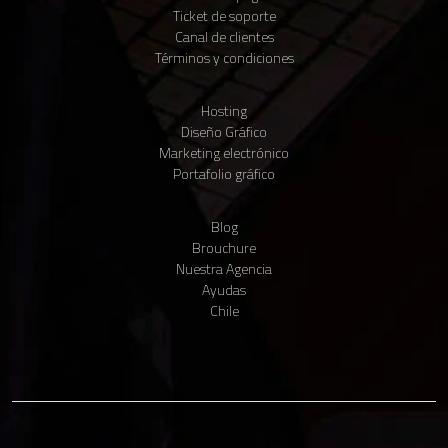
Ticket de soporte
Canal de clientes
Términos y condiciones
Hosting
Diseño Gráfico
Claudio IA
Marketing electrónico
● Vendedor virtual · En línea
Portafolio gráfico
Blog
Brouchure
Nuestra Agencia
Ayudas
Para comenzar, cuéntanos tu nombre y tu WhatsApp 📱 Te enviaremos
Chile
un código para verificarlo.
Ventas
Matias Seguel
Claudio IA
Vendedor virtual