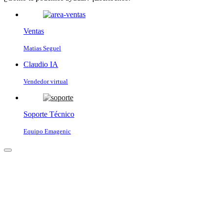
Ventas
Matias Seguel
Claudio IA
Vendedor virtual
Soporte Técnico
Equipo Emagenic
Claudio IA
● Vendedor virtual · En línea
Para comenzar, cuéntanos tu nombre y tu WhatsApp 📱 Te
enviaremos un código para verificarlo.
Enviar código por WhatsApp