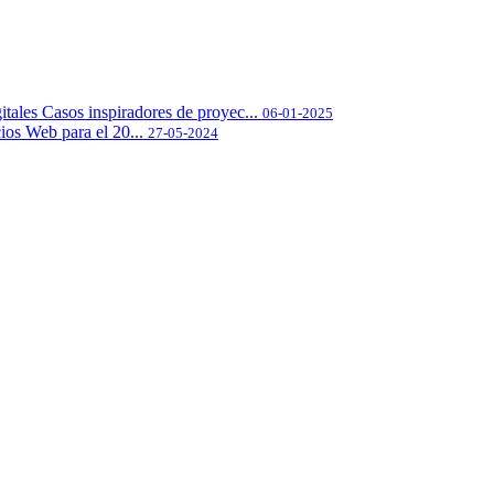
itales Casos inspiradores de proyec...
06-01-2025
os Web para el 20...
27-05-2024