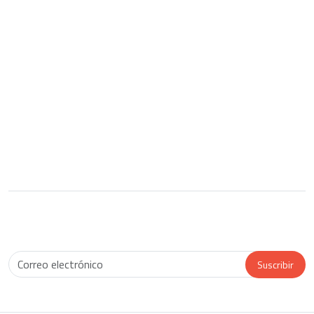
Diseño Gráfico
Marketing electrónico
Portafolio gráfico
Blog
Brouchure
Nuestra Agencia
Ayudas
Chile
Regístrate y recibe notificaciones de nuestro blog y ofertas
Suscribir