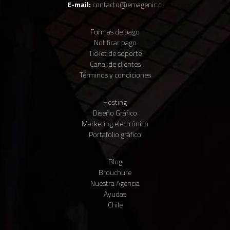
E-mail:
contacto@emagenic.cl
Formas de pago
Notificar pago
Ticket de soporte
Canal de clientes
Términos y condiciones
Hosting
Diseño Gráfico
Claudio IA
Marketing electrónico
● Vendedor virtual · En línea
Portafolio gráfico
Blog
Brouchure
Nuestra Agencia
Ayudas
Para comenzar, cuéntanos tu nombre y tu WhatsApp 📱 Te enviaremos
Chile
un código para verificarlo.
Ventas
Matias Seguel