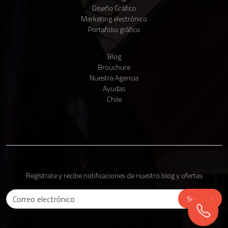
Diseño Gráfico
Claudio IA
Marketing electrónico
● Vendedor virtual · En línea
Portafolio gráfico
Blog
Brouchure
Nuestra Agencia
Ayudas
Para comenzar, cuéntanos tu nombre y tu WhatsApp 📱 Te enviaremos
un código para verificarlo.
Chile
Ventas
Matias Seguel
Claudio IA
Vendedor virtual
Enviar código por WhatsApp
Regístrate y recibe notificaciones de nuestro blog y ofertas
Soporte Técnico
Suscribir
Equipo Emagenic