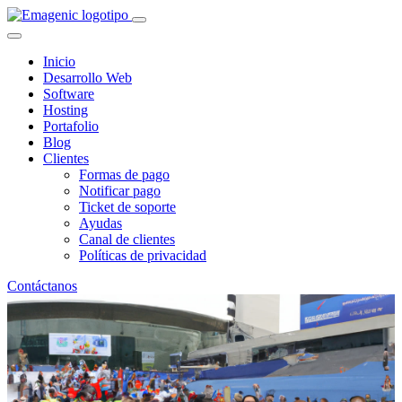
Inicio
Desarrollo Web
Software
Hosting
Portafolio
Blog
Clientes
Formas de pago
Notificar pago
Ticket de soporte
Ayudas
Canal de clientes
Políticas de privacidad
Contáctanos
La importancia de un dominio
ideal: Consejos para elegir un
nombre perfecto con