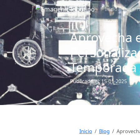
Inicio
Desarr
Aprovecha e
Personaliza
Temporada 
Publicado el: 15-01-2025
Inicio
Blog
Aprovecha