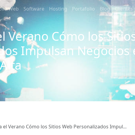
ollo Web
Software
Hosting
Portafolio
Blog
Clientes
l Verano Cómo los Siti
dos Impulsan Negocios 
Alta
 el Verano Cómo los Sitios Web Personalizados Impul...