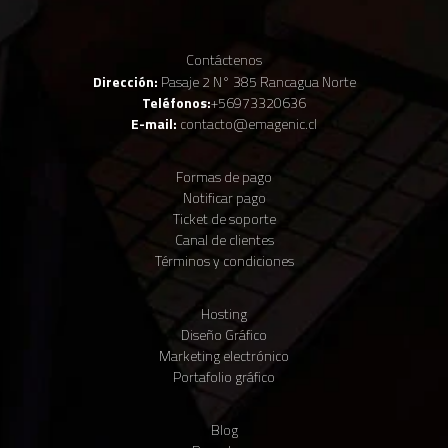
Contáctenos
Dirección:
Pasaje 2 N° 385 Rancagua Norte
Teléfonos:
+56973320636
E-mail:
contacto@emagenic.cl
Formas de pago
Notificar pago
Ticket de soporte
Canal de clientes
Términos y condiciones
Claudio IA
● Vendedor virtual · En línea
Hosting
Diseño Gráfico
Marketing electrónico
Portafolio gráfico
Para comenzar, cuéntanos tu nombre y tu WhatsApp 📱 Te enviaremos
Blog
un código para verificarlo.